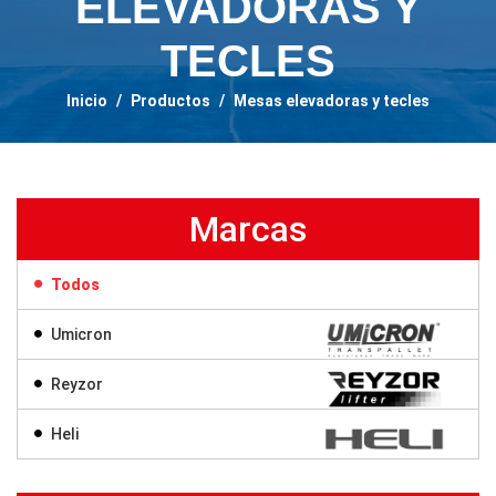
ELEVADORAS Y
TECLES
Inicio
/
Productos
/
Mesas elevadoras y tecles
Marcas
Todos
Umicron
Reyzor
Heli