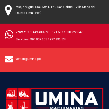
Pasaje Miguel Grau Mz. D Lt.9 San Gabriel - Villa María del
Triunfo Lima - Perú
Ventas:
981 449 430
/
915 121 637
/
930 222 047
Servicios:
994 007 255
/
977 392 534
ventas@umina.pe